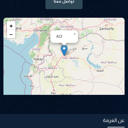
تواصل معنا
+
−
×
ACI
|
©
OpenStreetMap
contributors
Leaflet
عن الغرفة