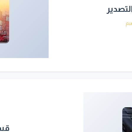
لتصدير
يم
قسم