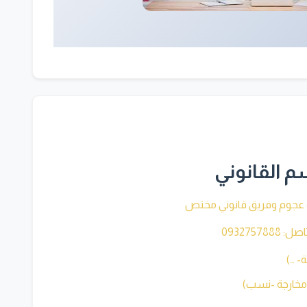
م القانوني
 عجوم وفريق قانوني مختص
0932757888
- …)
مخارجة -نسب)