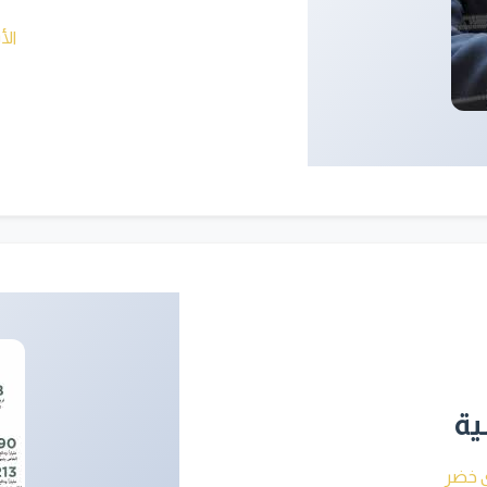
الأ
ية
 خضر