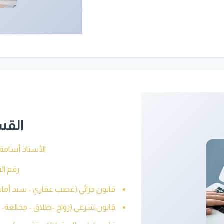
القس
الأستاذ أسامة
رقم التاصل: 
قانون جزائي (غصب عقاري - سند أمانة
قانون شرعي (زواج -طلاق - مخالعة- 